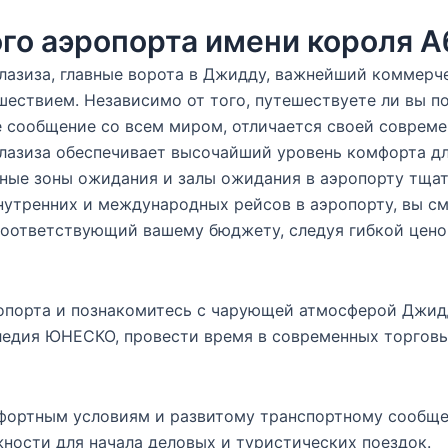
о аэропорта имени короля А
азиза, главные ворота в Джидду, важнейший коммерче
ствием. Независимо от того, путешествуете ли вы по 
 сообщение со всем миром, отличается своей совреме
азиза обеспечивает высочайший уровень комфорта дл
рные зоны ожидания и залы ожидания в аэропорту тща
нутренних и международных рейсов в аэропорту, вы см
 соответствующий вашему бюджету, следуя гибкой цен
эропорта и познакомитесь с чарующей атмосферой Джи
ледия ЮНЕСКО, провести время в современных торговы
мфортным условиям и развитому транспортному сообщ
ности для начала деловых и туристических поездок.