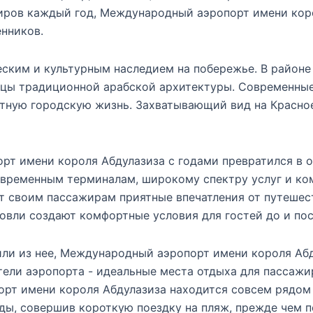
иров каждый год, Международный аэропорт имени кор
нников.
ким и культурным наследием на побережье. В районе 
цы традиционной арабской архитектуры. Современные
ную городскую жизнь. Захватывающий вид на Красное 
рт имени короля Абдулазиза с годами превратился в 
овременным терминалам, широкому спектру услуг и 
т своим пассажирам приятные впечатления от путешес
говли создают комфортные условия для гостей до и по
и из нее, Международный аэропорт имени короля Абду
тели аэропорта - идеальные места отдыха для пассажи
орт имени короля Абдулазиза находится совсем рядо
ы, совершив короткую поездку на пляж, прежде чем п